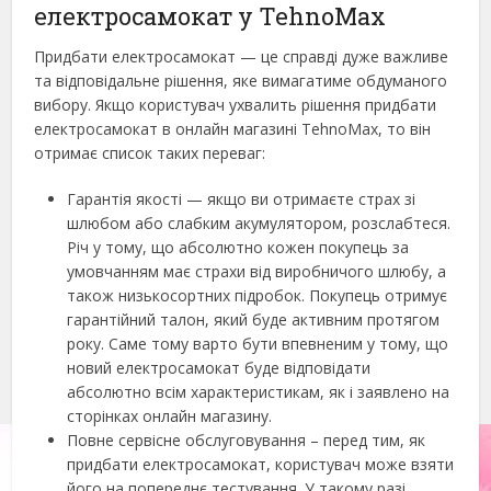
електросамокат у TehnoMax
Придбати електросамокат — це справді дуже важливе
та відповідальне рішення, яке вимагатиме обдуманого
вибору. Якщо користувач ухвалить рішення придбати
електросамокат в онлайн магазині TehnoMax, то він
отримає список таких переваг:
Гарантія якості — якщо ви отримаєте страх зі
шлюбом або слабким акумулятором, розслабтеся.
Річ у тому, що абсолютно кожен покупець за
умовчанням має страхи від виробничого шлюбу, а
також низькосортних підробок. Покупець отримує
гарантійний талон, який буде активним протягом
року. Саме тому варто бути впевненим у тому, що
новий електросамокат буде відповідати
абсолютно всім характеристикам, як і заявлено на
сторінках онлайн магазину.
Повне сервісне обслуговування – перед тим, як
придбати електросамокат, користувач може взяти
його на попереднє тестування. У такому разі