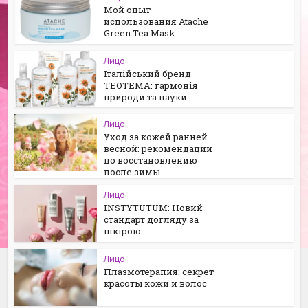
Мой опыт
использования Atache
Green Tea Mask
Лицо
Італійський бренд
TEOTEMA: гармонія
природи та науки
Лицо
Уход за кожей ранней
весной: рекомендации
по восстановлению
после зимы
Лицо
INSTYTUTUM: Новий
стандарт догляду за
шкірою
Лицо
Плазмотерапия: секрет
красоты кожи и волос