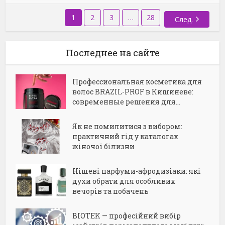
1
2
3
…
28
След.
Последнее на сайте
Профессиональная косметика для
волос BRAZIL-PROF в Кишиневе:
современные решения для...
Як не помилитися з вибором:
практичний гід у каталогах
жіночої білизни
Нішеві парфуми-афродизіаки: які
духи обрати для особливих
вечорів та побачень
BIOTEK — професійний вибір