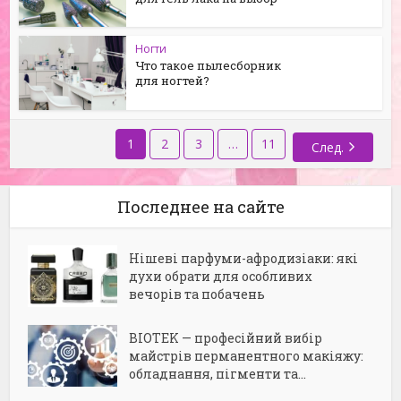
Ногти
Что такое пылесборник
для ногтей?
1
2
3
…
11
След.
Последнее на сайте
Нішеві парфуми-афродизіаки: які
духи обрати для особливих
вечорів та побачень
BIOTEK — професійний вибір
майстрів перманентного макіяжу:
обладнання, пігменти та...