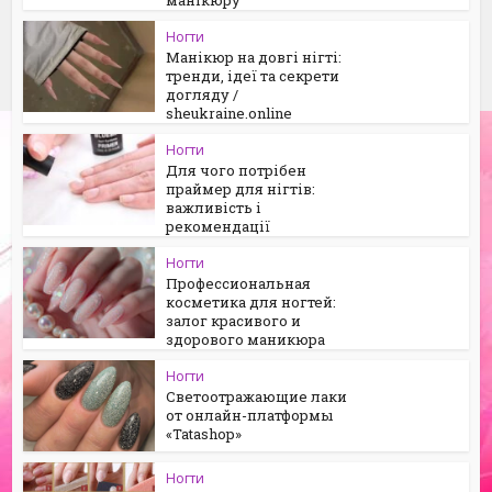
Ногти
Манікюр на довгі нігті:
тренди, ідеї та секрети
догляду /
sheukraine.online
Ногти
Для чого потрібен
праймер для нігтів:
важливість і
рекомендації
Ногти
Профессиональная
косметика для ногтей:
залог красивого и
здорового маникюра
Ногти
Светоотражающие лаки
от онлайн-платформы
«Tatashop»
Ногти