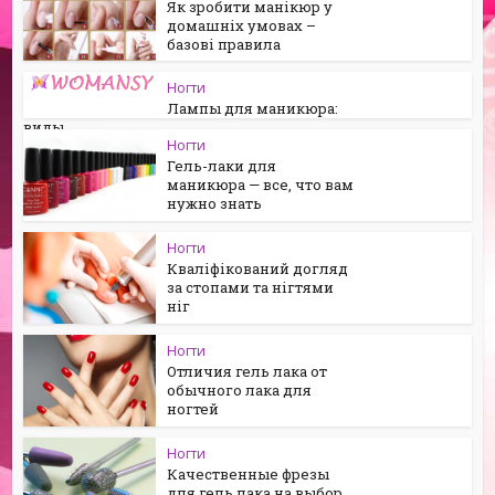
Як зробити манікюр у
домашніх умовах –
базові правила
Ногти
Лампы для маникюра:
виды
Ногти
Гель-лаки для
маникюра — все, что вам
нужно знать
Ногти
Кваліфікований догляд
за стопами та нігтями
ніг
Ногти
Отличия гель лака от
обычного лака для
ногтей
Ногти
Качественные фрезы
для гель лака на выбор