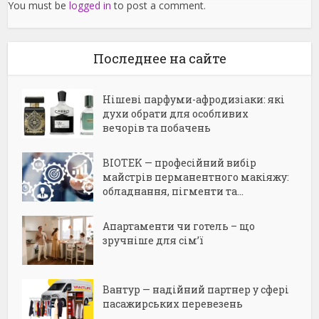
You must be
logged in
to post a comment.
Последнее на сайте
Нішеві парфуми-афродизіаки: які
духи обрати для особливих
вечорів та побачень
BIOTEK — професійний вибір
майстрів перманентного макіяжу:
обладнання, пігменти та...
Апартаменти чи готель – що
зручніше для сім’ї
Вантур — надійний партнер у сфері
пасажирських перевезень