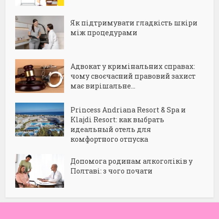
Як підтримувати гладкість шкіри
між процедурами
Адвокат у кримінальних справах:
чому своєчасний правовий захист
має вирішальне...
Princess Andriana Resort & Spa и
Klajdi Resort: как выбрать
идеальный отель для
комфортного отпуска
Допомога родинам алкоголіків у
Полтаві: з чого почати