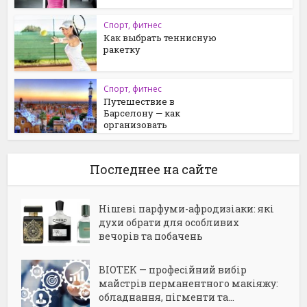
Спорт, фитнес
Как выбрать теннисную
ракетку
Спорт, фитнес
Путешествие в
Барселону — как
организовать
Последнее на сайте
Нішеві парфуми-афродизіаки: які
духи обрати для особливих
вечорів та побачень
BIOTEK — професійний вибір
майстрів перманентного макіяжу:
обладнання, пігменти та...