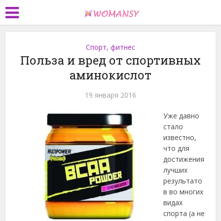
Спорт, фитнес
Польза и вред от спортивных
аминокислот
19 января 2016
Уже давно
стало
известно,
что для
достижения
лучших
результато
в во многих
видах
спорта (а не