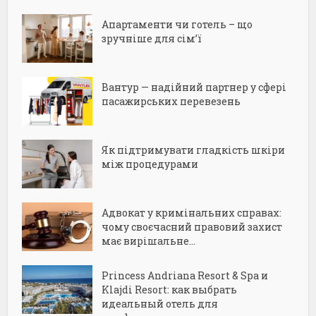
Апартаменти чи готель – що
зручніше для сім’ї
Вантур — надійний партнер у сфері
пасажирських перевезень
Як підтримувати гладкість шкіри
між процедурами
Адвокат у кримінальних справах:
чому своєчасний правовий захист
має вирішальне...
Princess Andriana Resort & Spa и
Klajdi Resort: как выбрать
идеальный отель для