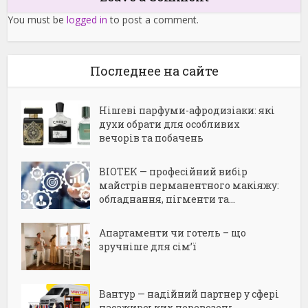
You must be
logged in
to post a comment.
Последнее на сайте
Нішеві парфуми-афродизіаки: які
духи обрати для особливих
вечорів та побачень
BIOTEK — професійний вибір
майстрів перманентного макіяжу:
обладнання, пігменти та...
Апартаменти чи готель – що
зручніше для сім’ї
Вантур — надійний партнер у сфері
пасажирських перевезень