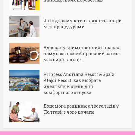
Як підтримувати гладкість шкіри
між процедурами
Адвокат у кримінальних справах:
чому своєчасний правовий захист
має вирішальне...
Princess Andriana Resort & Spa и
Klajdi Resort: как выбрать
идеальный отель для
комфортного отпуска
Допомога родинам алкоголіків у
Полтаві: з чого почати