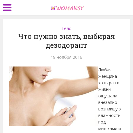
Тело
Что нужно знать, выбирая
дезодорант
18 ноября 2016
Любая
женщина
хоть раз в
жизни
ощущала
внезапно
возникшую
влажность
под
мышками и