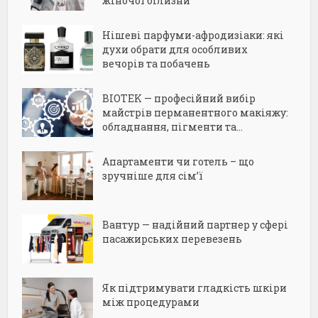
жіночої білизни
Нішеві парфуми-афродизіаки: які
духи обрати для особливих
вечорів та побачень
BIOTEK — професійний вибір
майстрів перманентного макіяжу:
обладнання, пігменти та...
Апартаменти чи готель – що
зручніше для сім’ї
Вантур — надійний партнер у сфері
пасажирських перевезень
Як підтримувати гладкість шкіри
між процедурами