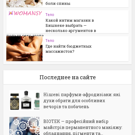
боли спины
Тело
Какой интим магазин в
Бишкеке выбрать —
несколько аргументов в
пользу секс-шопа...
Тело
Где найти бюджетных
массажисток?
Последнее на сайте
Нішеві парфуми-афродизіаки: які
духи обрати для особливих
вечорів та побачень
BIOTEK — професійний вибір
майстрів перманентного макіяжу:
обладнання, пігменти та...