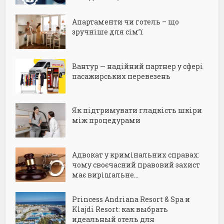
Апартаменти чи готель – що
зручніше для сім’ї
Вантур — надійний партнер у сфері
пасажирських перевезень
Як підтримувати гладкість шкіри
між процедурами
Адвокат у кримінальних справах:
чому своєчасний правовий захист
має вирішальне...
Princess Andriana Resort & Spa и
Klajdi Resort: как выбрать
идеальный отель для