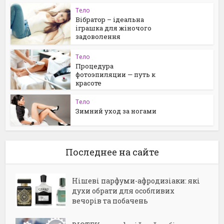
Тело
Вібратор – ідеальна
іграшка для жіночого
задоволення
Тело
Процедура
фотоэпиляции — путь к
красоте
Тело
Зимний уход за ногами
Последнее на сайте
Нішеві парфуми-афродизіаки: які
духи обрати для особливих
вечорів та побачень