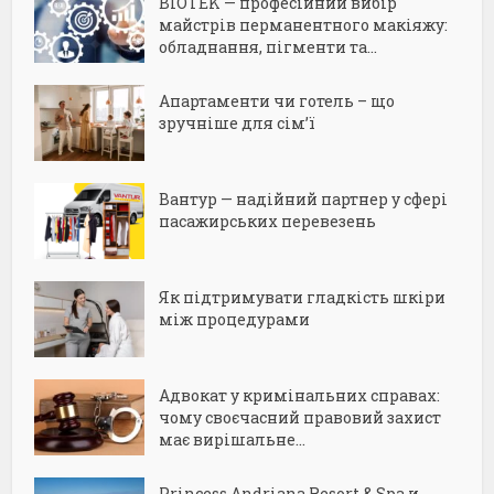
BIOTEK — професійний вибір
майстрів перманентного макіяжу:
обладнання, пігменти та...
Апартаменти чи готель – що
зручніше для сім’ї
Вантур — надійний партнер у сфері
пасажирських перевезень
Як підтримувати гладкість шкіри
між процедурами
Адвокат у кримінальних справах:
чому своєчасний правовий захист
має вирішальне...
Princess Andriana Resort & Spa и