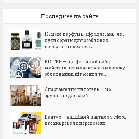
Последнее на сайте
Нішеві парфуми-афродизіаки: які
духи обрати для особливих
вечорів та побачень
BIOTEK — професійний вибір
майстрів перманентного макіяжу:
обладнання, пігменти та...
Апартаменти чи готель – що
зручніше для сім’ї
Вантур — надійний партнер у сфері
пасажирських перевезень