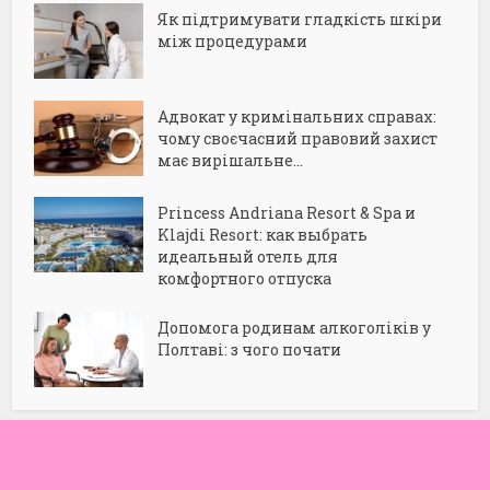
Як підтримувати гладкість шкіри
між процедурами
Адвокат у кримінальних справах:
чому своєчасний правовий захист
має вирішальне...
Princess Andriana Resort & Spa и
Klajdi Resort: как выбрать
идеальный отель для
комфортного отпуска
Допомога родинам алкоголіків у
Полтаві: з чого почати