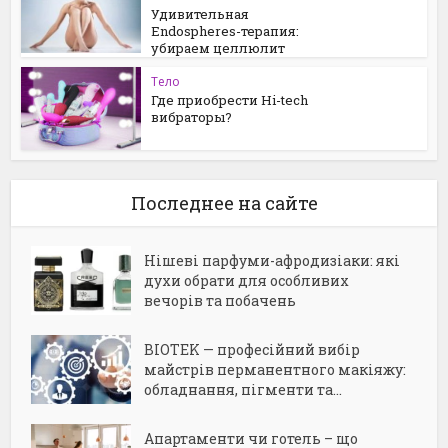
Удивительная
Endospheres-терапия:
убираем целлюлит
Тело
Где приобрести Hi-tech
вибраторы?
Последнее на сайте
Нішеві парфуми-афродизіаки: які
духи обрати для особливих
вечорів та побачень
BIOTEK — професійний вибір
майстрів перманентного макіяжу:
обладнання, пігменти та...
Апартаменти чи готель – що