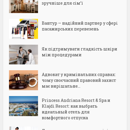
зручніше для сім’ї
Вантур — надійний партнер у сфері
пасажирських перевезень
Як підтримувати гладкість шкіри
між процедурами
Адвокат у кримінальних справах:
чому своєчасний правовий захист
має вирішальне...
Princess Andriana Resort & Spa и
Klajdi Resort: как выбрать
идеальный отель для
комфортного отпуска