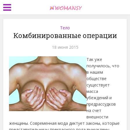
Тело
Комбинированные операции
18 июня 2015
Так уже
получилось, что
в нашем
обществе
существует
масса
убеждений и
предрассудков
на счет
внешности
женщины. Современная мода диктует законы, которые
представительницы прекрасного пола вынуждены