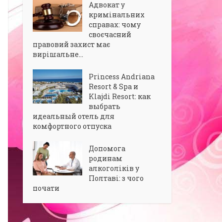
Адвокат у
кримінальних
справах: чому
своєчасний
правовий захист має
вирішальне...
Princess Andriana
Resort & Spa и
Klajdi Resort: как
выбрать
идеальный отель для
комфортного отпуска
Допомога
родинам
алкоголіків у
Полтаві: з чого
почати