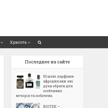
Красота
Последнее на сайте
Нішеві парфуми-
афродизіаки: які
духи обрати для
особливих
вечорів та побачень
BIOTEK —