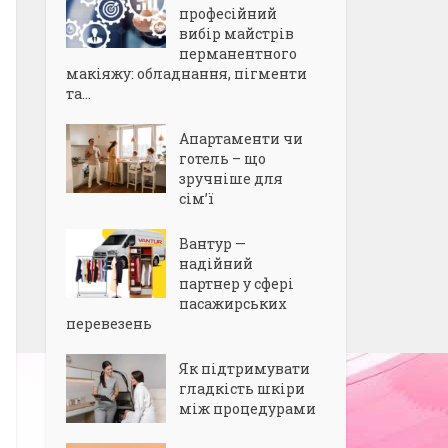
професійний
вибір майстрів
перманентного
макіяжу: обладнання, пігменти
та...
Апартаменти чи
готель – що
зручніше для
сім’ї
Вантур —
надійний
партнер у сфері
пасажирських
перевезень
Як підтримувати
гладкість шкіри
між процедурами