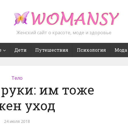
Женский сайт о красоте, моде и здоровье
е
Дети
Путешествия
Психология
Мода
Тело
руки: им тоже
жен уход
24 июля 2018