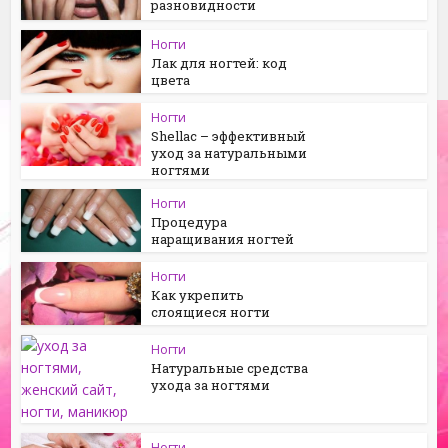
разновидности
Ногти
Лак для ногтей: код
цвета
Ногти
Shellac – эффективный
уход за натуральными
ногтями
Ногти
Процедура
наращивания ногтей
Ногти
Как укрепить
слоящиеся ногти
Ногти
Натуральные средства
ухода за ногтями
Ногти