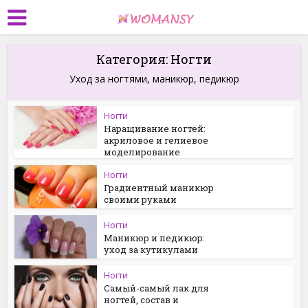
Категория: Ногти
Уход за ногтями, маникюр, педикюр
Ногти
Наращивание ногтей:
акриловое и гелиевое
моделирование
Ногти
Градиентный маникюр
своими руками
Ногти
Маникюр и педикюр:
уход за кутикулами
Ногти
Самый-самый лак для
ногтей, состав и