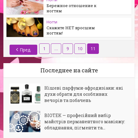
Бережное отношение к
ногтям
Ногти
Скажите НЕТ вросшим
ногтям!
1
…
9
10
11
Пред.
Последнее на сайте
Нішеві парфуми-афродизіаки: які
духи обрати для особливих
вечорів та побачень
BIOTEK — професійний вибір
майстрів перманентного макіяжу:
обладнання, пігменти та...