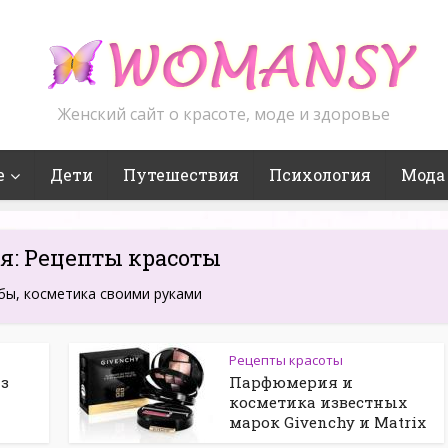
Женский сайт о красоте, моде и здоровье
е
Дети
Путешествия
Психология
Мода
я: Рецепты красоты
бы, косметика своими руками
Рецепты красоты
з
Парфюмерия и
косметика известных
марок Givenchy и Matrix