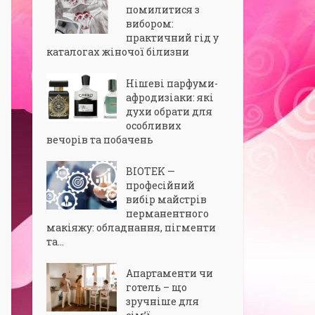
помилитися з
вибором:
практичний гід у
каталогах жіночої білизни
Нішеві парфуми-
афродизіаки: які
духи обрати для
особливих
вечорів та побачень
BIOTEK —
професійний
вибір майстрів
перманентного
макіяжу: обладнання, пігменти
та...
Апартаменти чи
готель – що
зручніше для