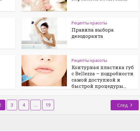
Рецепты красоты
Правила выбора
дезодоранта
Рецепты красоты
Контурная пластика губ
c Bellezza – подробности
самой доступной и
быстрой процедуры...
2
3
4
…
19
След.