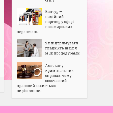
сім’ї
Вантур —
надійний
партнер у сфері
пасажирських
перевезень
Як підтримувати
гладкість шкіри
між процедурами
Адвокат у
кримінальних
справах: чому
своєчасний
правовий захист має
вирішальне...