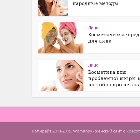
народные методы
Лицо
Косметические сред
для лица
Лицо
Косметика для
проблемної шкіри: 
потрібно про неї зн
Копирайт 2011-2015. Womansy - женский сайт о красо