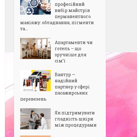
професійний
вибір майстрів
перманентного
макіяжу: обладнання, пігменти
та...
Апартаменти чи
готель – що
зручніше для
сім’ї
Вантур —
надійний
партнер у сфері
пасажирських
перевезень
Як підтримувати
гладкість шкіри
між процедурами