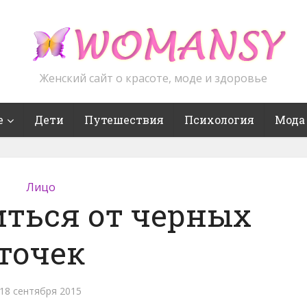
Женский сайт о красоте, моде и здоровье
е
Дети
Путешествия
Психология
Мода
Лицо
иться от черных
точек
18 сентября 2015