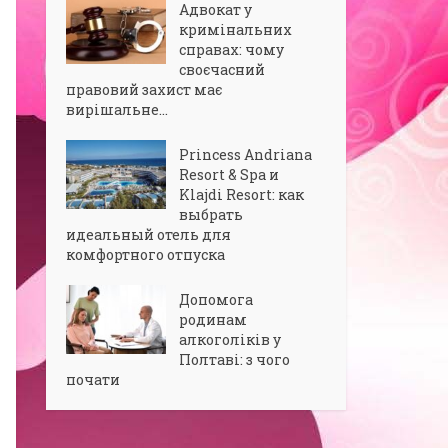
Адвокат у
кримінальних
справах: чому
своєчасний
правовий захист має
вирішальне...
Princess Andriana
Resort & Spa и
Klajdi Resort: как
выбрать
идеальный отель для
комфортного отпуска
Допомога
родинам
алкоголіків у
Полтаві: з чого
почати