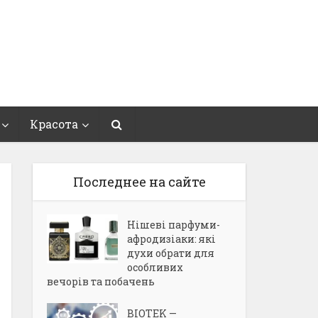
Красота
Последнее на сайте
Нішеві парфуми-
афродизіаки: які
духи обрати для
особливих
вечорів та побачень
BIOTEK —