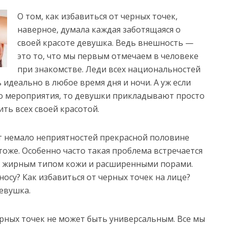
О том, как избавиться от черных точек,
наверное, думала каждая заботящаяся о
своей красоте девушка. Ведь внешность —
это то, что мы первым отмечаем в человеке
при знакомстве.
Леди всех национальностей
 идеально в любое время дня и ночи. А уж если
го мероприятия, то девушки прикладывают просто
ть всех своей красотой.
т немало неприятностей прекрасной половине
тоже. Особенно часто такая проблема встречается
 с жирным типом кожи и расширенными порами.
носу? Как избавиться от черных точек на лице?
евушка.
ерных точек не может быть универсальным. Все мы