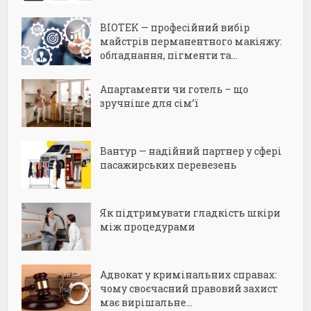
BIOTEK — професійний вибір
майстрів перманентного макіяжу:
обладнання, пігменти та...
Апартаменти чи готель – що
зручніше для сім’ї
Вантур — надійний партнер у сфері
пасажирських перевезень
Як підтримувати гладкість шкіри
між процедурами
Адвокат у кримінальних справах:
чому своєчасний правовий захист
має вирішальне...