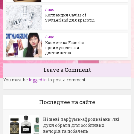
Лицо
Коллекция Caviar of
Switzerland для красоты
Лицо
Косметика Faberlic:
преимущества и
достоинства
Leave a Comment
You must be
logged in
to post a comment.
Последнее на сайте
Нішеві парфуми-афродизіаки: які
духи обрати для особливих
вечорів та побачень