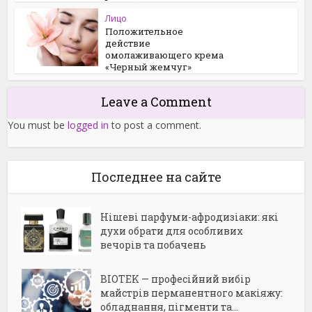
Лицо
Положительное
действие
омолаживающего крема
«Черный жемчуг»
Leave a Comment
You must be
logged in
to post a comment.
Последнее на сайте
Нішеві парфуми-афродизіаки: які
духи обрати для особливих
вечорів та побачень
BIOTEK — професійний вибір
майстрів перманентного макіяжу:
обладнання, пігменти та...