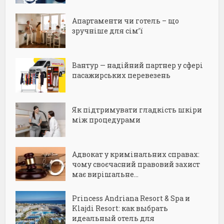
Апартаменти чи готель – що
зручніше для сім’ї
Вантур — надійний партнер у сфері
пасажирських перевезень
Як підтримувати гладкість шкіри
між процедурами
Адвокат у кримінальних справах:
чому своєчасний правовий захист
має вирішальне...
Princess Andriana Resort & Spa и
Klajdi Resort: как выбрать
идеальный отель для