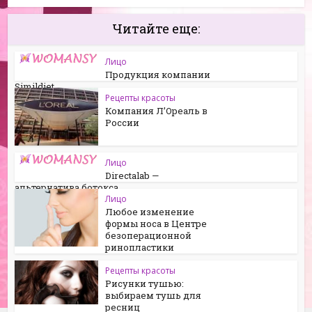
Читайте еще:
Лицо
Продукция компании
Simildiet
Рецепты красоты
Компания Л’Ореаль в
России
Лицо
Directalab —
альтернатива ботокса
Лицо
Любое изменение
формы носа в Центре
безоперационной
ринопластики
Рецепты красоты
Рисунки тушью:
выбираем тушь для
ресниц