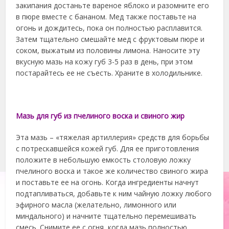
закипания достаньте вареное яблоко и разомните его
в пюре вместе с бананом. Мед также поставьте на
огонь и дождитесь, пока он полностью расплавится.
Затем тщательно смешайте мед с фруктовым пюре и
соком, выжатым из половины лимона. Наносите эту
вкусную мазь на кожу губ 3-5 раз в день, при этом
постарайтесь ее не съесть. Храните в холодильнике.
Мазь для губ из пчелиного воска и свиного жир
Эта мазь – «тяжелая артиллерия» средств для борьбы
с потрескавшейся кожей губ. Для ее приготовления
положите в небольшую емкость столовую ложку
пчелиного воска и такое же количество свиного жира
и поставьте ее на огонь. Когда ингредиенты начнут
подтапливаться, добавьте к ним чайную ложку любого
эфирного масла (желательно, лимонного или
миндального) и начните тщательно перемешивать
смесь. Снимите ее с огня, когда мазь полностью