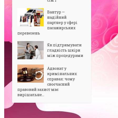
сім’ї
Вантур —
надійний
партнер у сфері
пасажирських
перевезень
Як підтримувати
гладкість шкіри
між процедурами
Адвокат у
кримінальних
справах: чому
своєчасний
правовий захист має
вирішальне...