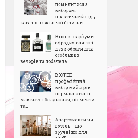
помилитися з
вибором:
практичний гід у
каталогах жіночої білизни
Нішеві парфуми-
афродизіаки: які
духи обрати для
особливих
вечорів та побачень
BIOTEK —
професійний
вибір майстрів
перманентного
макіяжу: обладнання, пігменти
та...
Апартаменти чи
готель – що
зручніше для