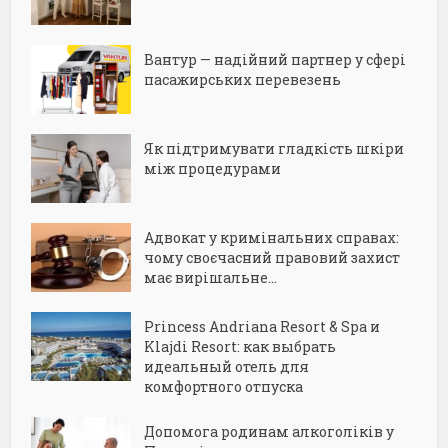
Вантур — надійний партнер у сфері
пасажирських перевезень
Як підтримувати гладкість шкіри
між процедурами
Адвокат у кримінальних справах:
чому своєчасний правовий захист
має вирішальне...
Princess Andriana Resort & Spa и
Klajdi Resort: как выбрать
идеальный отель для
комфортного отпуска
Допомога родинам алкоголіків у