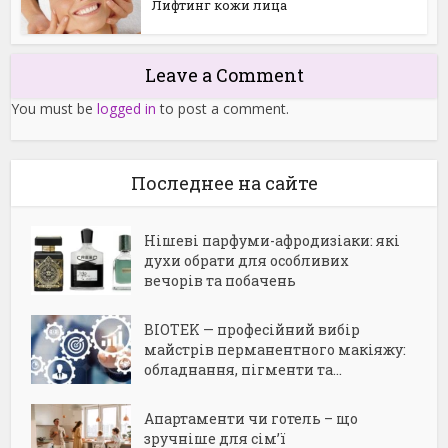
Лифтинг кожи лица
Leave a Comment
You must be
logged in
to post a comment.
Последнее на сайте
Нішеві парфуми-афродизіаки: які
духи обрати для особливих
вечорів та побачень
BIOTEK — професійний вибір
майстрів перманентного макіяжу:
обладнання, пігменти та...
Апартаменти чи готель – що
зручніше для сім’ї