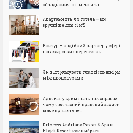
обладнання, пігменти та...
Апартаменти чи готель – що
зручніше для сім’ї
Вантур — надійний партнер у сфері
пасажирських перевезень
Як підтримувати гладкість шкіри
між процедурами
Адвокат у кримінальних справах:
чому своєчасний правовий захист
має вирішальне...
Princess Andriana Resort & Spa и
Klajdi Resort: как выбрать