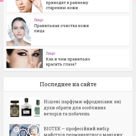
приводят к раннему
старению кожи
Лицо
Правильная очистка кожи
лица
Лицо
Как и чем правильно
красить глаза?
Последнее на сайте
Нішеві парфуми-афродизіаки: які
духи обрати для особливих
вечорів та побачень
BIOTEK — професійний вибір
майстрів перманентного макіяжу: