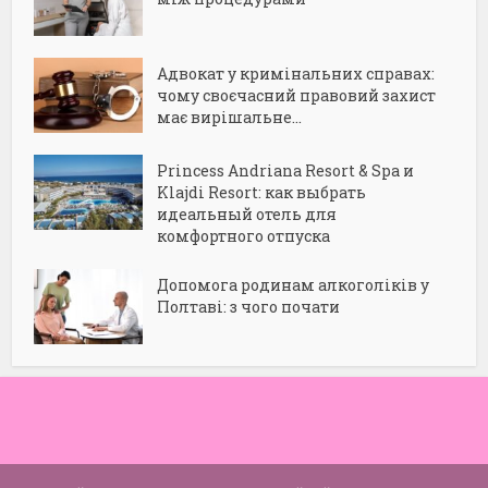
Адвокат у кримінальних справах:
чому своєчасний правовий захист
має вирішальне...
Princess Andriana Resort & Spa и
Klajdi Resort: как выбрать
идеальный отель для
комфортного отпуска
Допомога родинам алкоголіків у
Полтаві: з чого почати