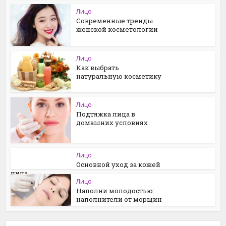
Лицо
Современные тренды
женской косметологии
Лицо
Как выбрать
натуральную косметику
Лицо
Подтяжка лица в
домашних условиях
Лицо
Основной уход за кожей
лица
Лицо
Наполни молодостью:
наполнители от морщин