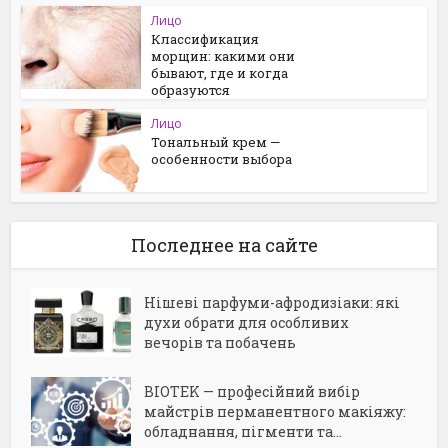
Лицо
Классификация
морщин: какими они
бывают, где и когда
образуются
Лицо
Тональный крем —
особенности выбора
Последнее на сайте
Нішеві парфуми-афродизіаки: які
духи обрати для особливих
вечорів та побачень
BIOTEK — професійний вибір
майстрів перманентного макіяжу:
обладнання, пігменти та...