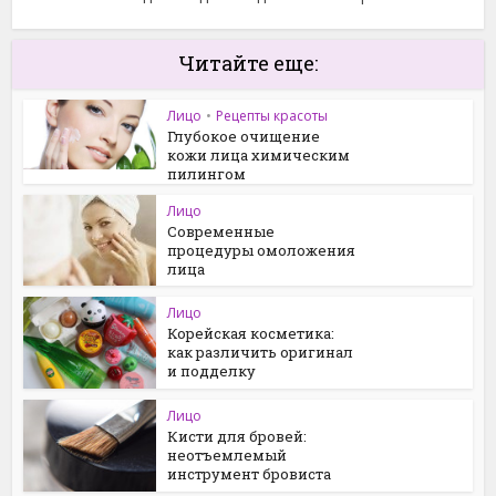
Читайте еще:
Лицо
•
Рецепты красоты
Глубокое очищение
кожи лица химическим
пилингом
Лицо
Современные
процедуры омоложения
лица
Лицо
Корейская косметика:
как различить оригинал
и подделку
Лицо
Кисти для бровей:
неотъемлемый
инструмент бровиста