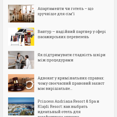
Апартаменти чи готель – що
зручніше для сім’ї
Вантур — надійний партнер у сфері
пасажирських перевезень
Як підтримувати гладкість шкіри
між процедурами
Адвокат у кримінальних справах:
чому своєчасний правовий захист
має вирішальне...
Princess Andriana Resort & Spa и
Klajdi Resort: как выбрать
идеальный отель для
комфортного отпуска