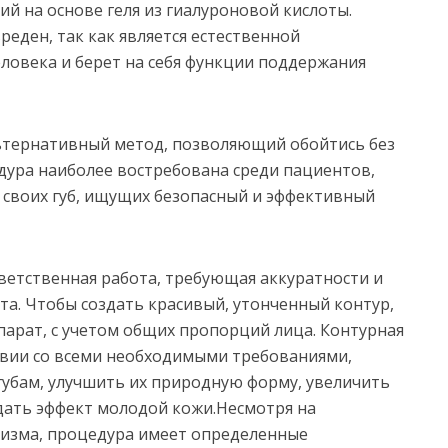
й на основе геля из гиалуроновой кислоты.
еден, так как является естественной
овека и берет на себя функции поддержания
льтернативный метод, позволяющий обойтись без
едура наиболее востребована среди пациентов,
своих губ, ищущих безопасный и эффективный
ветственная работа, требующая аккуратности и
та. Чтобы создать красивый, утонченный контур,
арат, с учетом общих пропорций лица. Контурная
твии со всеми необходимыми требованиями,
губам, улучшить их природную форму, увеличить
дать эффект молодой кожи.Несмотря на
тизма, процедура имеет определенные