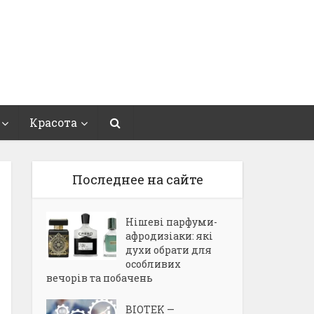
Красота
Последнее на сайте
Нішеві парфуми-
афродизіаки: які
духи обрати для
особливих
вечорів та побачень
BIOTEK —