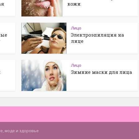
ая
кожи
Лицо
рые
Электроэпиляция на
у
лице
Лицо
ж
Зимние маски для лица
те, моде и здоровье