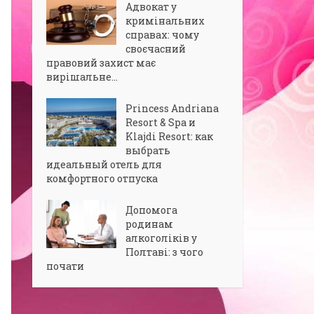
Адвокат у
кримінальних
справах: чому
своєчасний
правовий захист має
вирішальне...
Princess Andriana
Resort & Spa и
Klajdi Resort: как
выбрать
идеальный отель для
комфортного отпуска
Допомога
родинам
алкоголіків у
Полтаві: з чого
почати