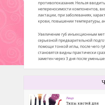
противопоказания. Нельзя вводит
непереносимости компонентов, вхо
лактации, при заболеваниях, хар
крови, повышении температуры, а
Увеличение губ инъекционным мет
серьезной предварительной подгот
помощи тонкой иглы, после чего г
становятся видны практически сра
заметен через 3 дня после уменьше
Ч
Лицо
Типы кистей для