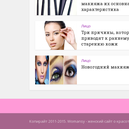
макияжа их основн
характеристика
Лицо
Три причины, кото
приводят к раннем
старению кожи
Лицо
Новогодний макия
Копирайт 2011-2015. Womansy - женский сайт о красо