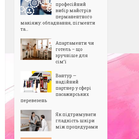
професійний
вибір майстрів
перманентного
макіяжу: обладнання, пігменти
та...
Апартаменти чи
готель – що
зручніше для
сім’ї
Вантур —
надійний
партнер у сфері
пасажирських
перевезень
Як підтримувати
гладкість шкіри
між процедурами