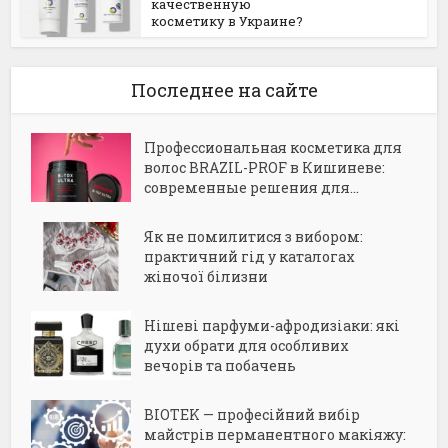
качественную
косметику в Украине?
Последнее на сайте
Профессиональная косметика для
волос BRAZIL-PROF в Кишиневе:
современные решения для...
Як не помилитися з вибором:
практичний гід у каталогах
жіночої білизни
Нішеві парфуми-афродизіаки: які
духи обрати для особливих
вечорів та побачень
BIOTEK — професійний вибір
майстрів перманентного макіяжу: