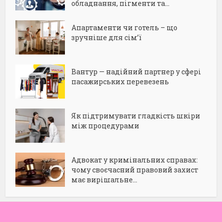
обладнання, пігменти та...
Апартаменти чи готель – що
зручніше для сім’ї
Вантур — надійний партнер у сфері
пасажирських перевезень
Як підтримувати гладкість шкіри
між процедурами
Адвокат у кримінальних справах:
чому своєчасний правовий захист
має вирішальне...