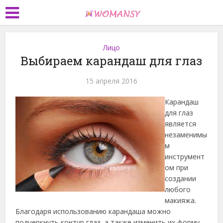
Лицо
Выбираем карандаш для глаз
15 апреля 2016
Карандаш
для глаз
является
незаменимы
м
инструмент
ом при
создании
любого
макияжа.
Благодаря использованию карандаша можно
подчеркнуть контур глаз, а также изменить их форму.