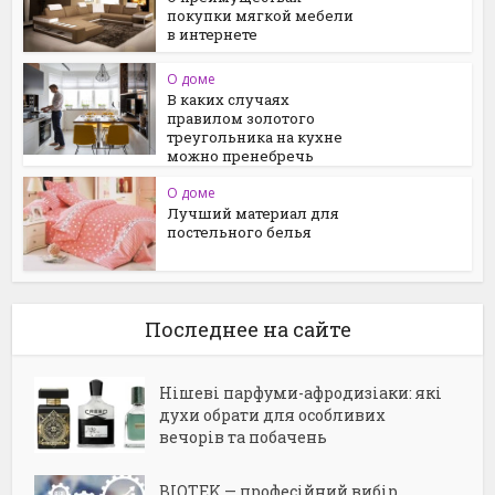
покупки мягкой мебели
в интернете
О доме
В каких случаях
правилом золотого
треугольника на кухне
можно пренебречь
О доме
Лучший материал для
постельного белья
Последнее на сайте
Нішеві парфуми-афродизіаки: які
духи обрати для особливих
вечорів та побачень
BIOTEK — професійний вибір