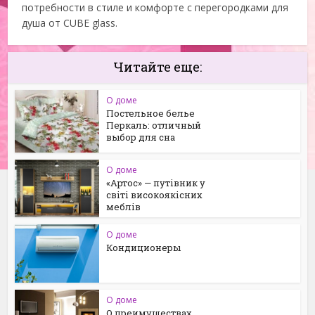
потребности в стиле и комфорте с перегородками для
душа от CUBE glass.
Читайте еще:
О доме
Постельное белье
Перкаль: отличный
выбор для сна
О доме
«Артос» — путівник у
світі високоякісних
меблів
О доме
Кондиционеры
О доме
О преимуществах