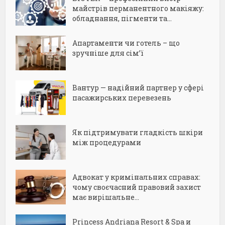
майстрів перманентного макіяжу:
обладнання, пігменти та...
Апартаменти чи готель – що
зручніше для сім’ї
Вантур — надійний партнер у сфері
пасажирських перевезень
Як підтримувати гладкість шкіри
між процедурами
Адвокат у кримінальних справах:
чому своєчасний правовий захист
має вирішальне...
Princess Andriana Resort & Spa и