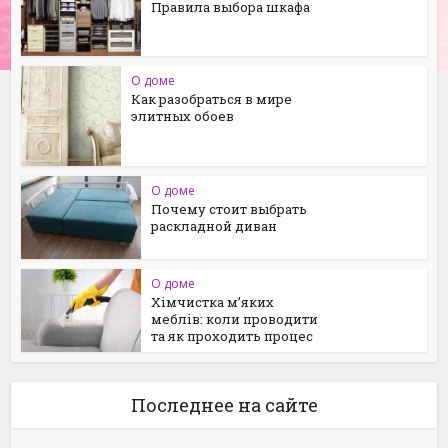
Правила выбора шкафа
О доме
Как разобраться в мире
элитных обоев
О доме
Почему стоит выбрать
раскладной диван
О доме
Хімчистка м’яких
меблів: коли проводити
та як проходить процес
Последнее на сайте