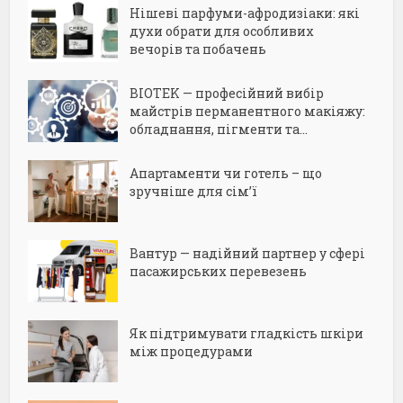
Нішеві парфуми-афродизіаки: які
духи обрати для особливих
вечорів та побачень
BIOTEK — професійний вибір
майстрів перманентного макіяжу:
обладнання, пігменти та...
Апартаменти чи готель – що
зручніше для сім’ї
Вантур — надійний партнер у сфері
пасажирських перевезень
Як підтримувати гладкість шкіри
між процедурами