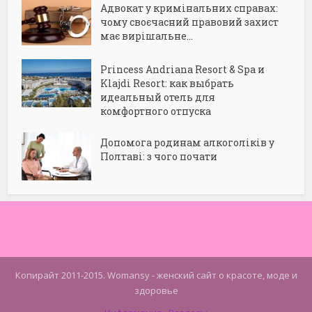
Адвокат у кримінальних справах:
чому своєчасний правовий захист
має вирішальне...
Princess Andriana Resort & Spa и
Klajdi Resort: как выбрать
идеальный отель для
комфортного отпуска
Допомога родинам алкоголіків у
Полтаві: з чого почати
Копирайт 2011-2015. Womansy - женский сайт о красоте, моде и
здоровье