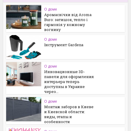
О доме
Аромасвічки від Aroma
Buro: затишок, тепло і
гармонія у кожному
вогнику
О доме
Інструмент Gardena
О доме
Инновационные 3D-
панели для оформления
интерьера теперь
доступны в Украине
через...
О доме
Монтаж заборов в Киеве
и Киевской области:
виды, этапы и
особенности