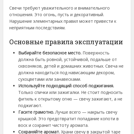
Свечи требуют уважительного и внимательного
отношения. Это огонь, пусть и декоративный.
Нарушение элементарных правил может привести к
неприятным последствиям.
Основные правила эксплуатации
Выбирай
те безопасное место.
Поверхность
должна быть ровной, устойчивой, подальше от
сквозняков, детей и домашних животных. Свеча не
должна находиться под нависающим декором,
сухоцветами или занавесками.
Используй
те подходящий способ поджигания.
Только спички или зажигалки. Не стоит подносить
фитиль к открытому огню — свечу зажигают, а не
поджигают.
Гаси
те грамотно.
Лучше всего — накрыть свечу
крышкой. Это предотвратит попадание копоти в
воск и сохранит чистоту аромата.
Сохраняй
те аромат.
Храни свечу в закрытой таре