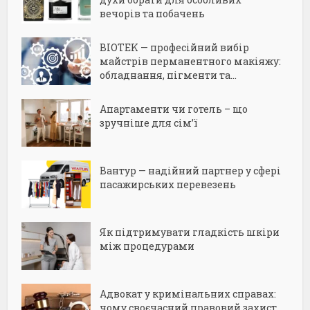
вечорів та побачень
BIOTEK — професійний вибір
майстрів перманентного макіяжу:
обладнання, пігменти та...
Апартаменти чи готель – що
зручніше для сім’ї
Вантур — надійний партнер у сфері
пасажирських перевезень
Як підтримувати гладкість шкіри
між процедурами
Адвокат у кримінальних справах:
чому своєчасний правовий захист