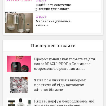
О доме
Надійне та естетичне
рішення для вашого
каміна
О доме
Маленькие душевые
кабины
Последнее на сайте
Профессиональная косметика для
волос BRAZIL-PROF в Кишиневе:
современные решения для...
Як не помилитися з вибором:
практичний гід у каталогах
жіночої білизни
Нішеві парфуми-афродизіаки: які
духи обрати для особливих