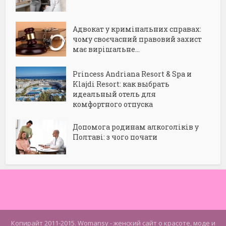
Адвокат у кримінальних справах:
чому своєчасний правовий захист
має вирішальне...
Princess Andriana Resort & Spa и
Klajdi Resort: как выбрать
идеальный отель для
комфортного отпуска
Допомога родинам алкоголіків у
Полтаві: з чого почати
Копирайт 2011-2015. Womansy - женский сайт о красоте, моде и