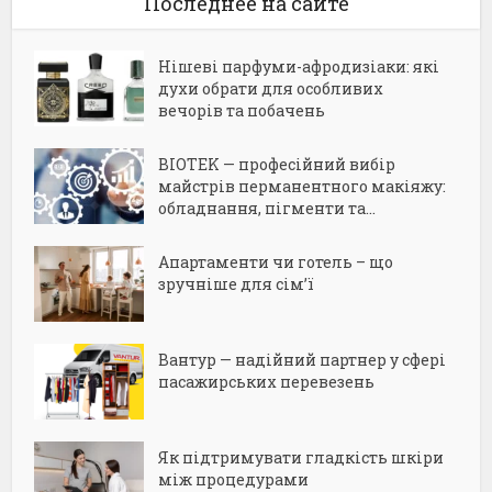
Последнее на сайте
Нішеві парфуми-афродизіаки: які
духи обрати для особливих
вечорів та побачень
BIOTEK — професійний вибір
майстрів перманентного макіяжу:
обладнання, пігменти та...
Апартаменти чи готель – що
зручніше для сім’ї
Вантур — надійний партнер у сфері
пасажирських перевезень
Як підтримувати гладкість шкіри
між процедурами