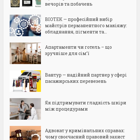
вечорів та побачень
BIOTEK — професійний вибір
майстрів перманентного макіяжу:
обладнання, пігменти та...
Апартаменти чи готель – що
зручніше для сім’ї
Вантур — надійний партнер у сфері
пасажирських перевезень
Як підтримувати гладкість шкіри
між процедурами
Адвокат у кримінальних справах:
чому своєчасний правовий захист