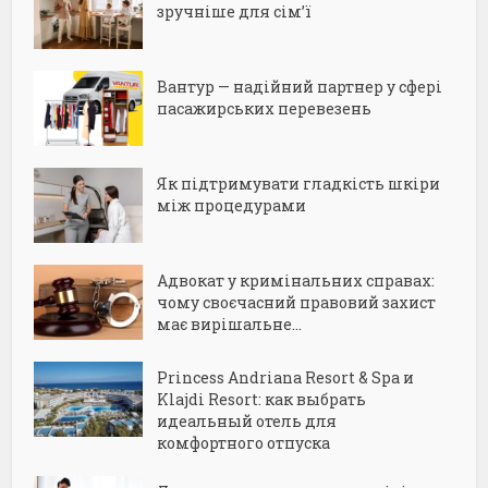
зручніше для сім’ї
Вантур — надійний партнер у сфері
пасажирських перевезень
Як підтримувати гладкість шкіри
між процедурами
Адвокат у кримінальних справах:
чому своєчасний правовий захист
має вирішальне...
Princess Andriana Resort & Spa и
Klajdi Resort: как выбрать
идеальный отель для
комфортного отпуска