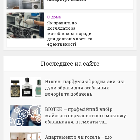
О доме
Як правильно
доглядати за
мотоблоком: поради
для довговічності та
ефективності
Последнее на сайте
Нішеві парфуми-афродизіаки: які
духи обрати для особливих
вечорів та побачень
BIOTEK — професійний вибір
майстрів перманентного макіяжу:
обладнання, пігменти та...
Апартаменти чи готель – що