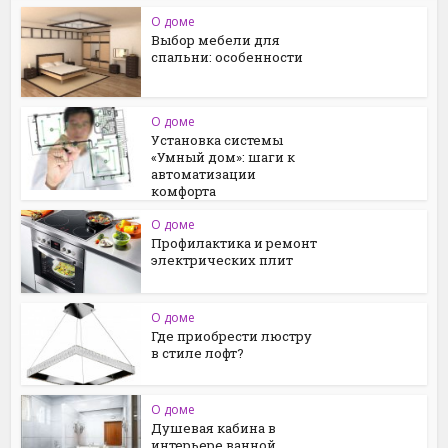
О доме
Выбор мебели для
спальни: особенности
О доме
Установка системы
«Умный дом»: шаги к
автоматизации
комфорта
О доме
Профилактика и ремонт
электрических плит
О доме
Где приобрести люстру
в стиле лофт?
О доме
Душевая кабина в
интерьере ванной