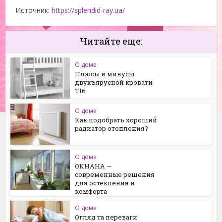
Источник:
https://splendid-ray.ua/
Читайте еще:
О доме
Плюсы и минусы
двухъярусной кровати
Т16
О доме
Как подобрать хороший
радиатор отопления?
О доме
ОКНАНА —
современные решения
для остекления и
комфорта
О доме
Огляд та переваги