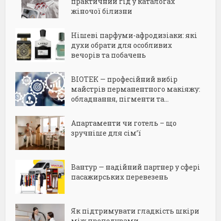
практичний гід у каталогах
жіночої білизни
Нішеві парфуми-афродизіаки: які
духи обрати для особливих
вечорів та побачень
BIOTEK — професійний вибір
майстрів перманентного макіяжу:
обладнання, пігменти та...
Апартаменти чи готель – що
зручніше для сім’ї
Вантур — надійний партнер у сфері
пасажирських перевезень
Як підтримувати гладкість шкіри
між процедурами