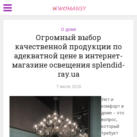
О доме
Огромный выбор
качественной продукции по
адекватной цене в интернет-
магазине освещения splendid-
ray.ua
7 июля 2020
Уют и
комфорт в
доме – это
вопрос,
который
требует