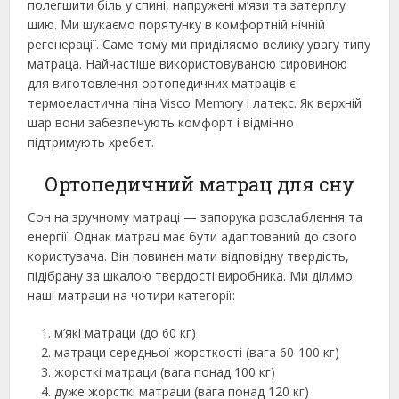
полегшити біль у спині, напружені м’язи та затерплу
шию. Ми шукаємо порятунку в комфортній нічній
регенерації. Саме тому ми приділяємо велику увагу типу
матраца. Найчастіше використовуваною сировиною
для виготовлення ортопедичних матраців є
термоеластична піна Visco Memory і латекс. Як верхній
шар вони забезпечують комфорт і відмінно
підтримують хребет.
Ортопедичний матрац для сну
Сон на зручному матраці — запорука розслаблення та
енергії. Однак матрац має бути адаптований до свого
користувача. Він повинен мати відповідну твердість,
підібрану за шкалою твердості виробника. Ми ділимо
наші матраци на чотири категорії:
м’які матраци (до 60 кг)
матраци середньої жорсткості (вага 60-100 кг)
жорсткі матраци (вага понад 100 кг)
дуже жорсткі матраци (вага понад 120 кг)