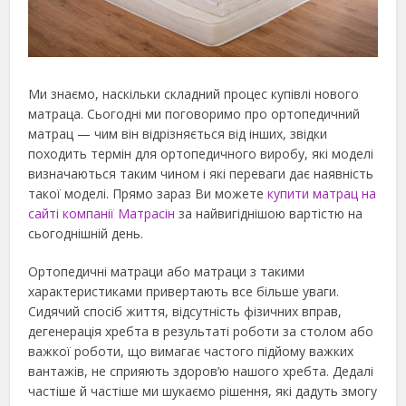
Ми знаємо, наскільки складний процес купівлі нового
матраца. Сьогодні ми поговоримо про ортопедичний
матрац — чим він відрізняється від інших, звідки
походить термін для ортопедичного виробу, які моделі
визначаються таким чином і які переваги дає наявність
такої моделі.
Прямо зараз Ви можете
купити матрац на
сайті компанії Матрасін
за найвигіднішою вартістю на
сьогоднішній день.
Ортопедичні матраци або матраци з такими
характеристиками привертають все більше уваги.
Сидячий спосіб життя, відсутність фізичних вправ,
дегенерація хребта в результаті роботи за столом або
важкої роботи, що вимагає частого підйому важких
вантажів, не сприяють здоров’ю нашого хребта. Дедалі
частіше й частіше ми шукаємо рішення, які дадуть змогу