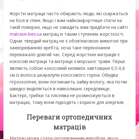
Жорсткі матраци часто обирають люди, які скаржаться
на болі в спині. Якщо і вам найкомфортніше спати на
такій поверхні, ніщо не завадить вам придбати на сайті
matrasin.kiev.ua
матрац із таким ступенем жорсткості.
Однак твердий матрац не є обов’язковою вимогою при
захворюваннях хребта, хоча таке переконання
переважало довгий час. Серед жорстких матраців є
кокосові матраци та матраци з морської трави. Перші
являють собою кокосовий килимок завтовшки 0,5-0,6
см із волоса шкаралупи кокосового горіха. Обидва
гігроскопічні, вони поглинають зайву вологу, яка потім
швидко виділяється в навколишнє середовище.
Бактерії, грибки та пліснява не розмножуються в
матрацах, тому вони підходять і корисні для алергіків.
Переваги ортопедичних
матраців
Матрац може стати ортопедичним виробом, якщо