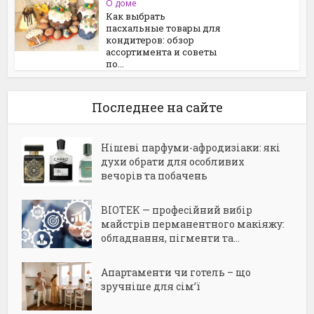
О доме
Как выбрать
пасхальные товары для
кондитеров: обзор
ассортимента и советы
по...
Последнее на сайте
Нішеві парфуми-афродизіаки: які
духи обрати для особливих
вечорів та побачень
BIOTEK — професійний вибір
майстрів перманентного макіяжу:
обладнання, пігменти та...
Апартаменти чи готель – що
зручніше для сім’ї