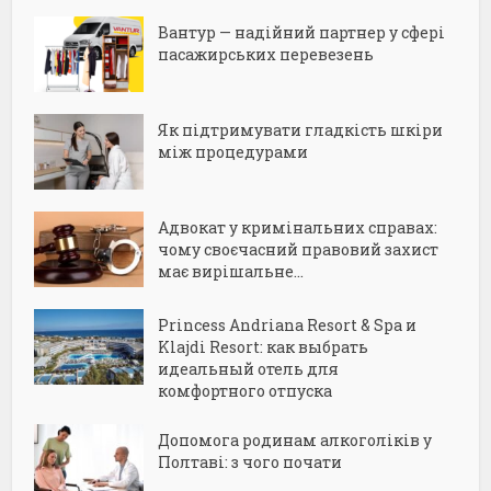
Вантур — надійний партнер у сфері
пасажирських перевезень
Як підтримувати гладкість шкіри
між процедурами
Адвокат у кримінальних справах:
чому своєчасний правовий захист
має вирішальне...
Princess Andriana Resort & Spa и
Klajdi Resort: как выбрать
идеальный отель для
комфортного отпуска
Допомога родинам алкоголіків у
Полтаві: з чого почати