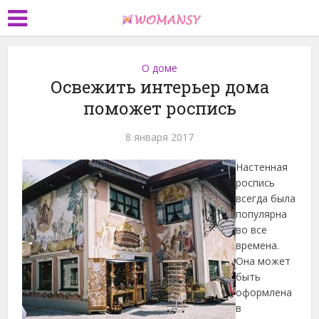
О доме
Освежить интерьер дома
поможет роспись
8 января 2017
Настенная
роспись
всегда была
популярна
во все
времена.
Она может
быть
оформлена
в