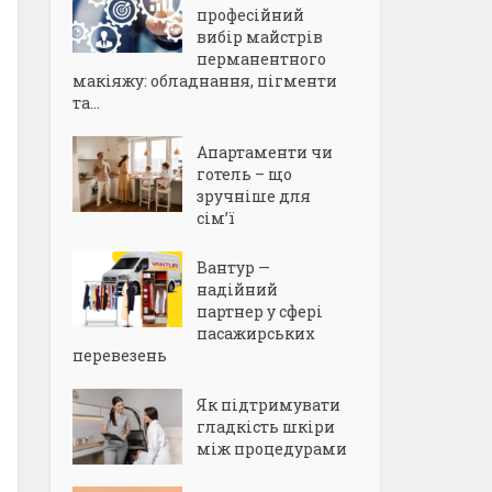
професійний
вибір майстрів
перманентного
макіяжу: обладнання, пігменти
та...
Апартаменти чи
готель – що
зручніше для
сім’ї
Вантур —
надійний
партнер у сфері
пасажирських
перевезень
Як підтримувати
гладкість шкіри
між процедурами