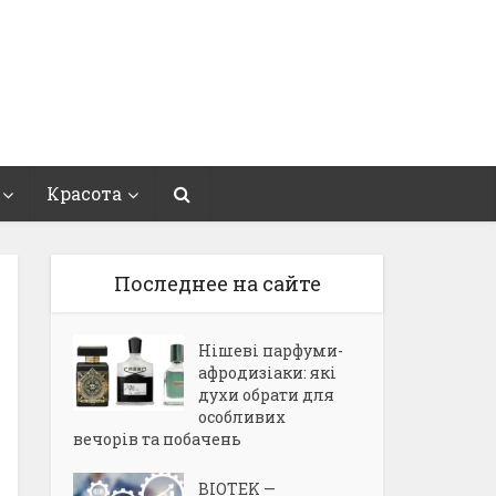
Красота
Последнее на сайте
Нішеві парфуми-
афродизіаки: які
духи обрати для
особливих
вечорів та побачень
BIOTEK —