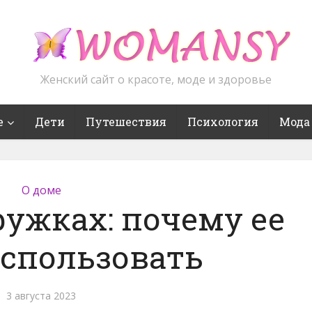
Женский сайт о красоте, моде и здоровье
е
Дети
Путешествия
Психология
Мода
О доме
ружках: почему ее
использовать
3 августа 2023