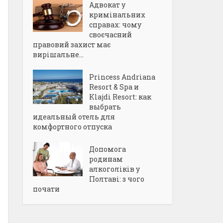
Адвокат у
кримінальних
справах: чому
своєчасний
правовий захист має
вирішальне...
Princess Andriana
Resort & Spa и
Klajdi Resort: как
выбрать
идеальный отель для
комфортного отпуска
Допомога
родинам
алкоголіків у
Полтаві: з чого
почати