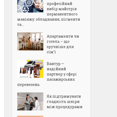
професійний
вибір майстрів
перманентного
макіяжу: обладнання, пігменти
та...
Апартаменти чи
готель – що
зручніше для
сім’ї
Вантур —
надійний
партнер у сфері
пасажирських
перевезень
Як підтримувати
гладкість шкіри
між процедурами