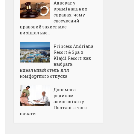
Адвокат у
кримінальних
справах: чому
своєчасний
правовий захист має
вирішальне...
Princess Andriana
Resort & Spa и
Klajdi Resort: как
выбрать
идеальный отель для
комфортного отпуска
Допомога
родинам
алкоголіків у
Полтаві: з чого
почати