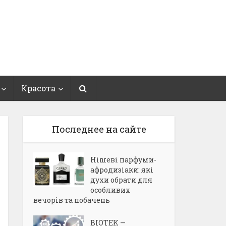
Красота
Последнее на сайте
Нішеві парфуми-
афродизіаки: які
духи обрати для
особливих
вечорів та побачень
BIOTEK —