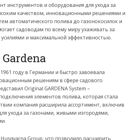
т инструментов и оборудования для ухода за
высоким качеством, инновационными решениями и
тем автоматического полива до газонокосилок и
огает садоводам по всему миру ухаживать за
 усилиями и максимальной эффективностью.
 Gardena
1961 году в Германии и быстро завоевала
новационным решениям в сфере садового
редставил Original GARDENA System –
подключения элементов полива, которая стала
ствии компания расширила ассортимент, включив
для ухода за газонами, живыми изгородями,
ми.
в Husqvarna Group, что позволило расширить