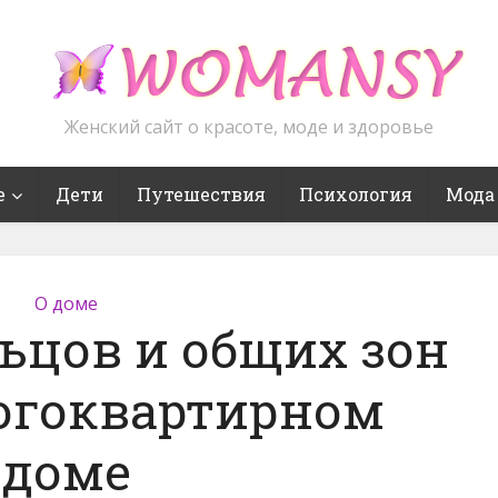
Женский сайт о красоте, моде и здоровье
е
Дети
Путешествия
Психология
Мода
О доме
ьцов и общих зон
ногоквартирном
доме