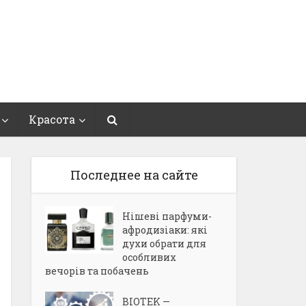
Красота
Последнее на сайте
Нішеві парфуми-
афродизіаки: які
духи обрати для
особливих
вечорів та побачень
BIOTEK —