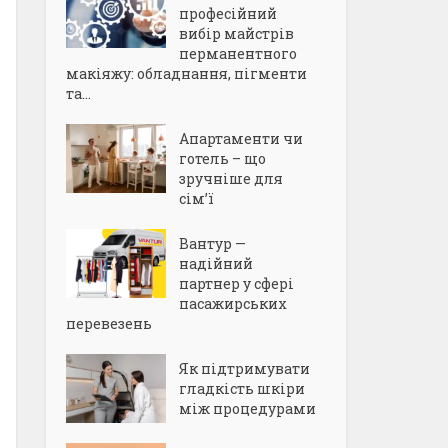
професійний
вибір майстрів
перманентного
макіяжу: обладнання, пігменти
та...
Апартаменти чи
готель – що
зручніше для
сім’ї
Вантур —
надійний
партнер у сфері
пасажирських
перевезень
Як підтримувати
гладкість шкіри
між процедурами