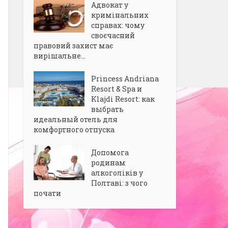
Адвокат у
кримінальних
справах: чому
своєчасний
правовий захист має
вирішальне...
Princess Andriana
Resort & Spa и
Klajdi Resort: как
выбрать
идеальный отель для
комфортного отпуска
Допомога
родинам
алкоголіків у
Полтаві: з чого
почати