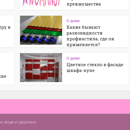
преимущества
О доме
тру в
Какие бывают
разновидности
профнастила, где он
применяется?
О доме
Цветное стекло в фасаде
шкафа-купе
хне
те, моде и здоровье