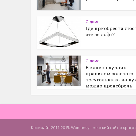
О доме
Где приобрести люс
стиле лофт?
О доме
В каких случаях
правилом золотого
треугольника на ку
можно пренебречь
Копирайт 2011-2015. Womansy - женский сайт о красо