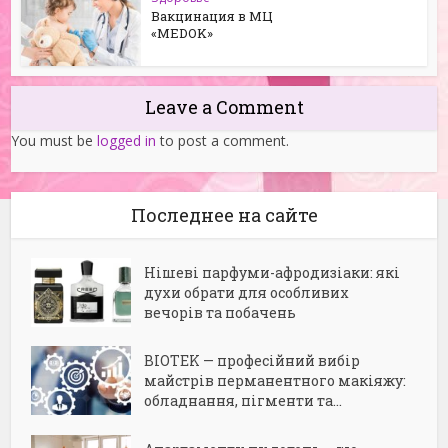
Вакцинация в МЦ
«MEDOK»
Leave a Comment
You must be
logged in
to post a comment.
Последнее на сайте
Нішеві парфуми-афродизіаки: які
духи обрати для особливих
вечорів та побачень
BIOTEK — професійний вибір
майстрів перманентного макіяжу:
обладнання, пігменти та...