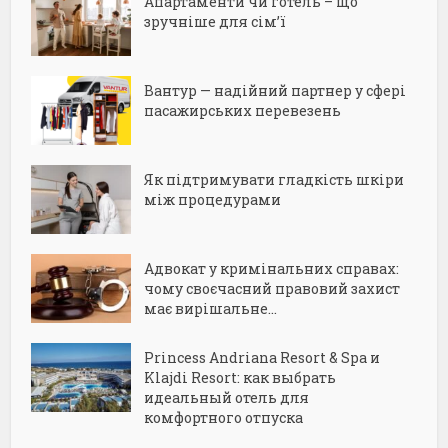
Апартаменти чи готель – що
зручніше для сім’ї
Вантур — надійний партнер у сфері
пасажирських перевезень
Як підтримувати гладкість шкіри
між процедурами
Адвокат у кримінальних справах:
чому своєчасний правовий захист
має вирішальне...
Princess Andriana Resort & Spa и
Klajdi Resort: как выбрать
идеальный отель для
комфортного отпуска