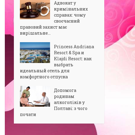
Адвокат у
кримінальних
справах: чому
своєчасний
правовий захист має
вирішальне...
Princess Andriana
Resort & Spa и
Klajdi Resort: как
выбрать
идеальный отель для
комфортного отпуска
Допомога
родинам
алкоголіків у
Полтаві: з чого
почати