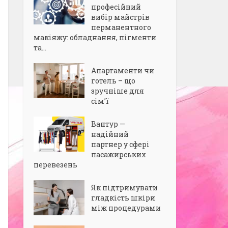
професійний
вибір майстрів
перманентного
макіяжу: обладнання, пігменти
та...
Апартаменти чи
готель – що
зручніше для
сім’ї
Вантур —
надійний
партнер у сфері
пасажирських
перевезень
Як підтримувати
гладкість шкіри
між процедурами