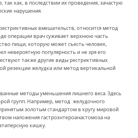
, так как, в последствии их проведения, зачастую
еские нарушения.
 рестриктивных вмешательств, относится метод
оде операции врач суживает верхнюю часть
ество пищи, которую может съесть человек,
ел невероятную популярность и не зря его
ествуют также другие виды рестриктивных
ой резекции желудка или метод вертикальной
ванные методы уменьшения лишнего веса. Здесь
орой групп. Например, метод желудочного
ринятым золотым стандартом в кругу мировой
твом наложения гастроэнтероанастомоза на
атиперсную кишку.