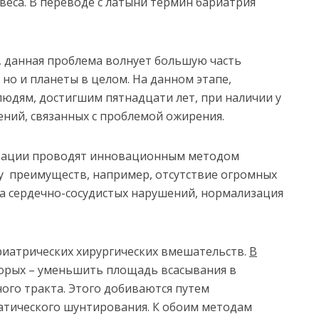
веса. В переводе с латыни термин бариатрия
, данная проблема волнует большую часть
 но и планеты в целом. На данном этапе,
юдям, достигшим пятнадцати лет, при наличии у
ений, связанных с проблемой ожирения.
рации проводят инновационным методом
у преимуществ, например, отсутствие огромных
а сердечно-сосудистых нарушений, нормализация
иатрических хирургических вмешательств.
В
орых – уменьшить площадь всасывания в
го тракта. Этого добиваются путем
тического шунтирования. К обоим методам