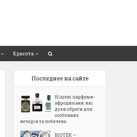
Красота
Последнее на сайте
Нішеві парфуми-
афродизіаки: які
духи обрати для
особливих
вечорів та побачень
BIOTEK —