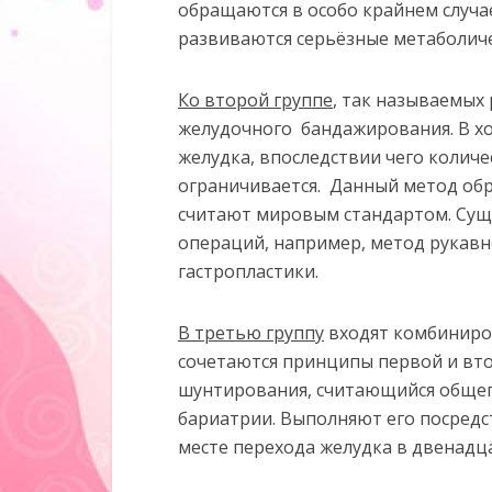
обращаются в особо крайнем случае
развиваются серьёзные метаболич
Ко второй группе
, так называемых
желудочного бандажирования. В х
желудка, впоследствии чего колич
ограничивается. Данный метод обр
считают мировым стандартом. Сущ
операций, например, метод рукавн
гастропластики.
В третью группу
входят комбиниро
сочетаются принципы первой и вт
шунтирования, считающийся общеп
бариатрии. Выполняют его посредс
месте перехода желудка в двенадц