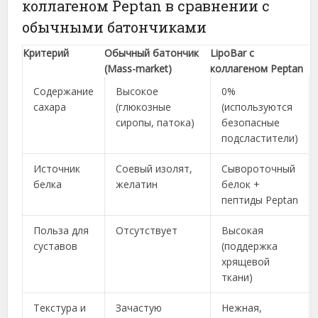
коллагеном Peptan в сравнении с
обычными батончиками
Критерий
Обычный батончик
LipoBar с
(Mass-market)
коллагеном Peptan
Содержание
Высокое
0%
сахара
(глюкозные
(используются
сиропы, патока)
безопасные
подсластители)
Источник
Соевый изолят,
Сывороточный
белка
желатин
белок +
пептиды Peptan
Польза для
Отсутствует
Высокая
суставов
(поддержка
хрящевой
ткани)
Текстура и
Зачастую
Нежная,