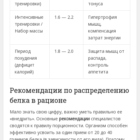
тренировки)
тонуса
Интенсивные
1.6 — 2.2
Гипертрофия
тренировки /
мышц,
Набор массы
компенсация
затрат энергии
Период
1.8 — 2.0
Защита мышц от
похудения
распада,
(дефицит
контроль
калорий)
аппетита
Рекомендации по распределению
белка в рационе
Мало знать свою цифру, важно уметь правильно ее
«внедрить». Основные
рекомендации
специалистов
сводятся к правилу порционности. Организм способен
эффективно усвоить за один прием от 20 до 40
граммов белка (в зависимости от его вида). Поэтому