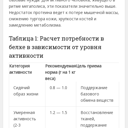
ритме мегаполиса, эти показатели значительно выше.
Недостаток протеина ведет к потере мышечной массы,
снижению тургора кожи, хрупкости костей и
замедлению метаболизма.
Таблица 1: Расчет потребности в
белке в зависимости от уровня
активности
Категория
Рекомендуемая
Цель приема
активности
норма (г на 1 кг
веса)
Сидячий
0.8 — 1.0
Поддержание
образ жизни
базового
обмена веществ
Умеренная
1.2 — 1.5
Восстановление
активность
тканей,
(2-3
поддержание