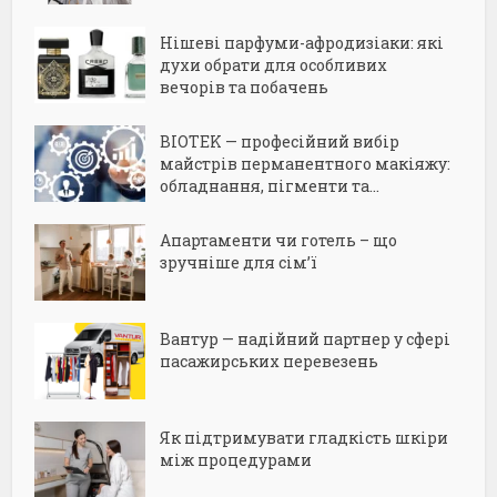
Нішеві парфуми-афродизіаки: які
духи обрати для особливих
вечорів та побачень
BIOTEK — професійний вибір
майстрів перманентного макіяжу:
обладнання, пігменти та...
Апартаменти чи готель – що
зручніше для сім’ї
Вантур — надійний партнер у сфері
пасажирських перевезень
Як підтримувати гладкість шкіри
між процедурами