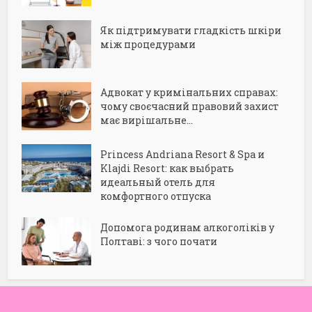
Як підтримувати гладкість шкіри
між процедурами
Адвокат у кримінальних справах:
чому своєчасний правовий захист
має вирішальне...
Princess Andriana Resort & Spa и
Klajdi Resort: как выбрать
идеальный отель для
комфортного отпуска
Допомога родинам алкоголіків у
Полтаві: з чого почати