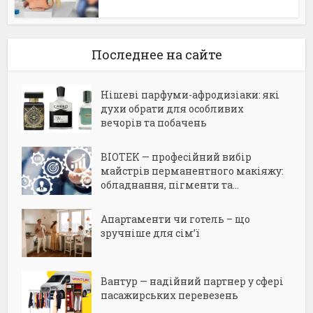
Последнее на сайте
Нішеві парфуми-афродизіаки: які
духи обрати для особливих
вечорів та побачень
BIOTEK — професійний вибір
майстрів перманентного макіяжу:
обладнання, пігменти та...
Апартаменти чи готель – що
зручніше для сім’ї
Вантур — надійний партнер у сфері
пасажирських перевезень