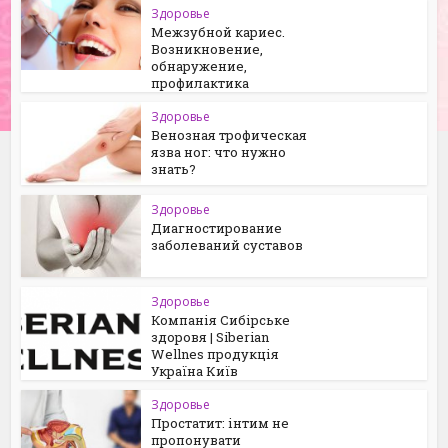
Здоровье
Межзубной кариес.
Возникновение,
обнаружение,
профилактика
Здоровье
Венозная трофическая
язва ног: что нужно
знать?
Здоровье
Диагностирование
заболеваний суставов
Здоровье
Компанія Сибірське
здоровя | Siberian
Wellnes продукція
Україна Київ
Здоровье
Простатит: інтим не
пропонувати