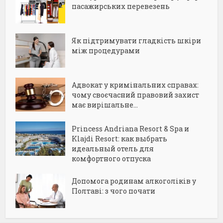
пасажирських перевезень
Як підтримувати гладкість шкіри
між процедурами
Адвокат у кримінальних справах:
чому своєчасний правовий захист
має вирішальне...
Princess Andriana Resort & Spa и
Klajdi Resort: как выбрать
идеальный отель для
комфортного отпуска
Допомога родинам алкоголіків у
Полтаві: з чого почати