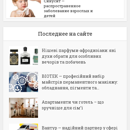
Синусит —
распространенное
заболевание взрослых и
детей
Последнее на сайте
Нішеві парфуми-афродизіаки: які
духи обрати для особливих
вечорів та побачень
BIOTEK — професійний вибір
майстрів перманентного макіяжу:
обладнання, пігменти та...
Апартаменти чи готель – що
зручніше для сім’ї
Вантур — надійний партнер у сфері