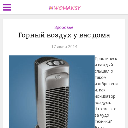
Здоровье
Горный воздух у вас дома
17 июня 2014
Практическ
и каждый
слышал о
таком
изобретени
и, как
ионизатор
воздуха.
Что же это
за чудо
техники?
Этот