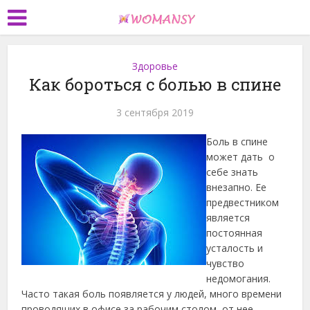
Здоровье
Как бороться с болью в спине
3 сентября 2019
Боль в спине
может дать о
себе знать
внезапно. Ее
предвестником
является
постоянная
усталость и
чувство
недомогания.
Часто такая боль появляется у людей, много времени
проводящих в офисе за рабочим столом, от нее