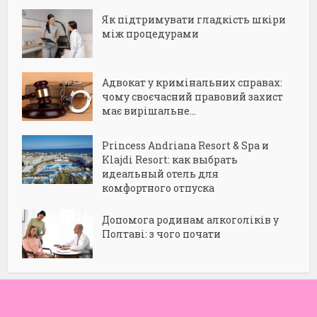
Як підтримувати гладкість шкіри
між процедурами
Адвокат у кримінальних справах:
чому своєчасний правовий захист
має вирішальне...
Princess Andriana Resort & Spa и
Klajdi Resort: как выбрать
идеальный отель для
комфортного отпуска
Допомога родинам алкоголіків у
Полтаві: з чого почати