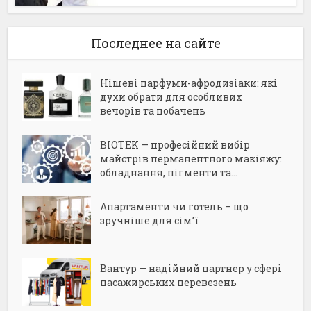
Последнее на сайте
Нішеві парфуми-афродизіаки: які
духи обрати для особливих
вечорів та побачень
BIOTEK — професійний вибір
майстрів перманентного макіяжу:
обладнання, пігменти та...
Апартаменти чи готель – що
зручніше для сім’ї
Вантур — надійний партнер у сфері
пасажирських перевезень