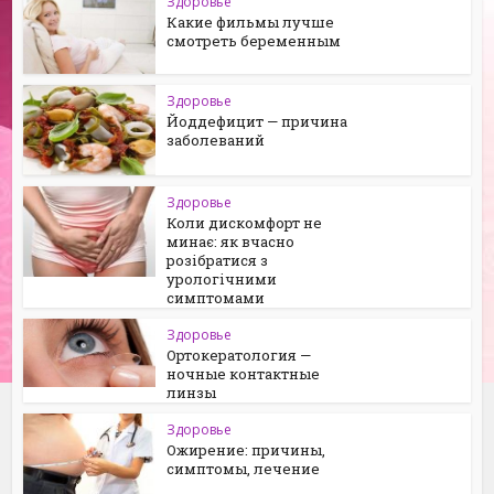
Здоровье
Какие фильмы лучше
смотреть беременным
Здоровье
Йоддефицит — причина
заболеваний
Здоровье
Коли дискомфорт не
минає: як вчасно
розібратися з
урологічними
симптомами
Здоровье
Ортокератология —
ночные контактные
линзы
Здоровье
Ожирение: причины,
симптомы, лечение