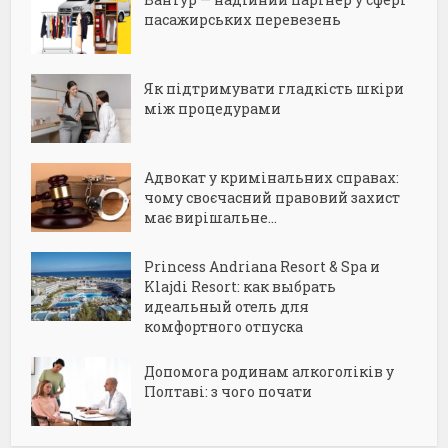
пасажирських перевезень
Як підтримувати гладкість шкіри
між процедурами
Адвокат у кримінальних справах:
чому своєчасний правовий захист
має вирішальне...
Princess Andriana Resort & Spa и
Klajdi Resort: как выбрать
идеальный отель для
комфортного отпуска
Допомога родинам алкоголіків у
Полтаві: з чого почати