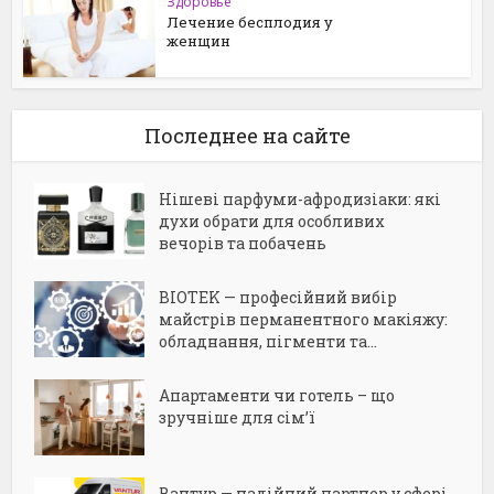
Здоровье
Лечение бесплодия у
женщин
Последнее на сайте
Нішеві парфуми-афродизіаки: які
духи обрати для особливих
вечорів та побачень
BIOTEK — професійний вибір
майстрів перманентного макіяжу:
обладнання, пігменти та...
Апартаменти чи готель – що
зручніше для сім’ї
Вантур — надійний партнер у сфері