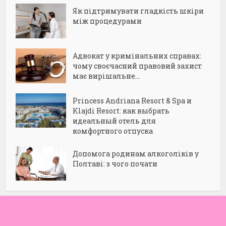
Як підтримувати гладкість шкіри
між процедурами
Адвокат у кримінальних справах:
чому своєчасний правовий захист
має вирішальне...
Princess Andriana Resort & Spa и
Klajdi Resort: как выбрать
идеальный отель для
комфортного отпуска
Допомога родинам алкоголіків у
Полтаві: з чого почати