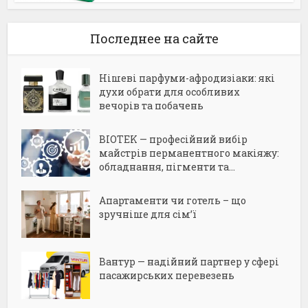
Последнее на сайте
Нішеві парфуми-афродизіаки: які
духи обрати для особливих
вечорів та побачень
BIOTEK — професійний вибір
майстрів перманентного макіяжу:
обладнання, пігменти та...
Апартаменти чи готель – що
зручніше для сім’ї
Вантур — надійний партнер у сфері
пасажирських перевезень