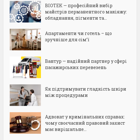
BIOTEK — професійний вибір
майстрів перманентного макіяжу:
обладнання, пігменти та...
Апартаменти чи готель – що
зручніше для сім’ї
Вантур — надійний партнер у сфері
пасажирських перевезень
Як підтримувати гладкість шкіри
між процедурами
Адвокат у кримінальних справах:
чому своєчасний правовий захист
має вирішальне...