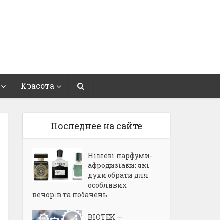
Красота
Последнее на сайте
Нішеві парфуми-
афродизіаки: які
духи обрати для
особливих
вечорів та побачень
BIOTEK —