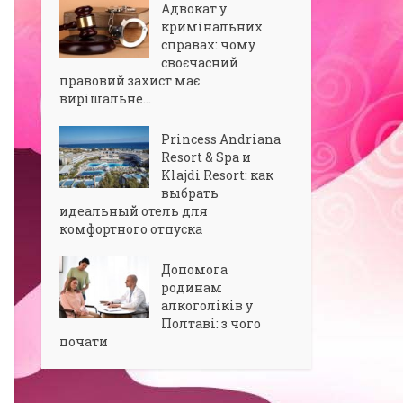
Адвокат у
кримінальних
справах: чому
своєчасний
правовий захист має
вирішальне...
Princess Andriana
Resort & Spa и
Klajdi Resort: как
выбрать
идеальный отель для
комфортного отпуска
Допомога
родинам
алкоголіків у
Полтаві: з чого
почати