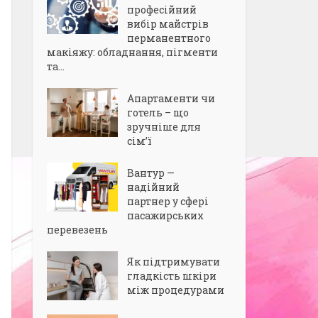
професійний
вибір майстрів
перманентного
макіяжу: обладнання, пігменти
та...
Апартаменти чи
готель – що
зручніше для
сім’ї
Вантур —
надійний
партнер у сфері
пасажирських
перевезень
Як підтримувати
гладкість шкіри
між процедурами