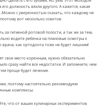
дно сделать с его зубами, но, увы. Этот молодой
его должность вязли другого. А кажется, какая
…Можно с уверенностью сказать, что каждому не
 поэтому вот несколько советов:
ь за гигиеной ротовой полости, а так же за тем,
тельно водите ребёнка на плановые осмотры к
о врача, как ортодонта тоже не будет лишним!
пят свое место коренным, нужно обязательно
ыло сразу найти все недостатки. И запомните, чем
ем проще будет лечение.
ами, поэтому настоятельно рекомендуем
инные комплексы.
йте, что от ваших кулинарных экспериментов