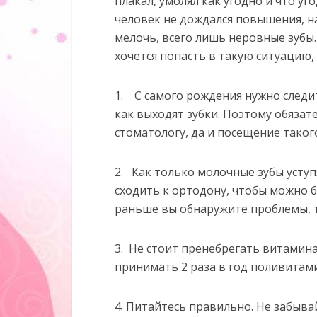
плакал, умолял как угодно и что уго
человек не дождался повышения, на 
мелочь, всего лишь неровные зубы
хочется попасть в такую ситуацию,
1. С самого рождения нужно следит
как выходят зубки. Поэтому обяза
стоматологу, да и посещение таког
2. Как только молочные зубы усту
сходить к ортодону, чтобы можно б
раньше вы обнаружите проблемы, т
3. Не стоит пренебрегать витамин
принимать 2 раза в год поливитам
4. Питайтесь правильно. Не забыва