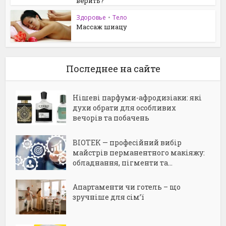
верить?
Здоровье
•
Тело
Массаж шиацу
Последнее на сайте
Нішеві парфуми-афродизіаки: які
духи обрати для особливих
вечорів та побачень
BIOTEK — професійний вибір
майстрів перманентного макіяжу:
обладнання, пігменти та...
Апартаменти чи готель – що
зручніше для сім’ї