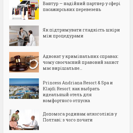
Вантур — надійний партнер у сфері
пасажирських перевезень
Як підтримувати гладкість шкіри
між процедурами
Адвокат у кримінальних справах:
чому своєчасний правовий захист
має вирішальне...
Princess Andriana Resort & Spa и
Klajdi Resort: как выбрать
идеальный отель для
комфортного отпуска
Допомога родинам алкоголіків у
Полтаві: з чого почати