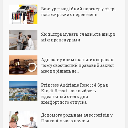
Вантур — надійний партнер у сфері
пасажирських перевезень
Як підтримувати гладкість шкіри
між процедурами
Адвокат у кримінальних справах:
чому своєчасний правовий захист
має вирішальне...
Princess Andriana Resort & Spa и
Klajdi Resort: как выбрать
идеальный отель для
комфортного отпуска
Допомога родинам алкоголіків у
Полтаві: з чого почати