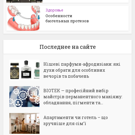
Здоровье
Особенности
бюгельных протезов
Последнее на сайте
Нішеві парфуми-афродизіаки: які
духи обрати для особливих
вечорів та побачень
BIOTEK — професійний вибір
майстрів перманентного макіяжу:
обладнання, пігменти та...
Апартаменти чи готель – що
зручніше для сім’ї