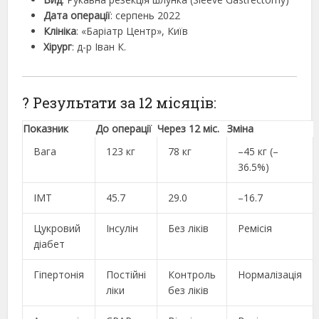
Дата операції
: серпень 2022
Клініка
: «Баріатр Центр», Київ
Хірург
: д-р Іван К.
? Результати за 12 місяців:
Показник
До операції
Через 12 міс.
Зміна
Вага
123 кг
78 кг
–45 кг (–
36.5%)
ІМТ
45.7
29.0
–16.7
Цукровий
Інсулін
Без ліків
Ремісія
діабет
Гіпертонія
Постійні
Контроль
Нормалізація
ліки
без ліків