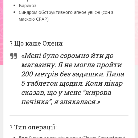
Варикоз
Синдром обструктивного апное уві сні (сон з
маскою CPAP)
? Що каже Олена:
«Мені було соромно йти до
магазину. Я не могла пройти
200 метрів без задишки. Пила
5 таблеток щодня. Коли лікар
сказав, що у мене “жирова
печінка”, я злякалася.»
? Тип операції:
Вид
: Рукавна резекція шлунка (Sleeve Gastrectomy)