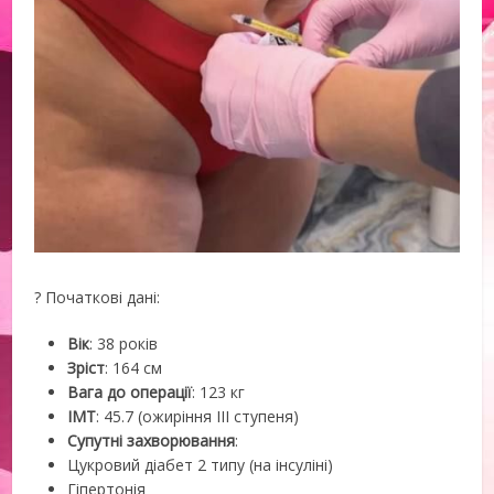
? Початкові дані:
Вік
: 38 років
Зріст
: 164 см
Вага до операції
: 123 кг
ІМТ
: 45.7 (ожиріння III ступеня)
Супутні захворювання
:
Цукровий діабет 2 типу (на інсуліні)
Гіпертонія