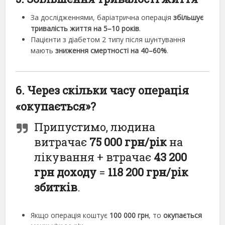
За дослідженнями, баріатрична операція
збільшує
тривалість життя на 5–10 років
.
Пацієнти з діабетом 2 типу після шунтування
мають
зниження смертності на 40–60%
.
6. Через скільки часу операція
«окупається»?
Припустимо, людина
витрачає
75 000 грн/рік
на
лікування + втрачає
43 200
грн доходу
=
118 200 грн/рік
збитків
.
Якщо операція коштує
100 000 грн
, то
окупається