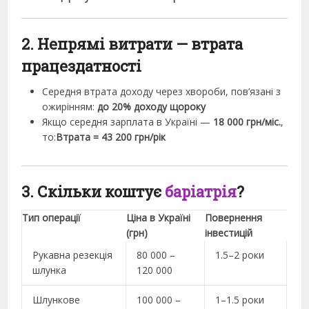
2. Непрямі витрати — втрата
працездатності
Середня втрата доходу через хвороби, пов’язані з
ожирінням:
до 20% доходу щороку
Якщо середня зарплата в Україні —
18 000 грн/міс.
,
то:
Втрата = 43 200 грн/рік
3. Скільки коштує
баріатрія
?
Тип операції
Ціна в Україні
Повернення
(грн)
інвестицій
Рукавна резекція
80 000 –
1.5–2 роки
шлунка
120 000
Шлункове
100 000 –
1–1.5 роки