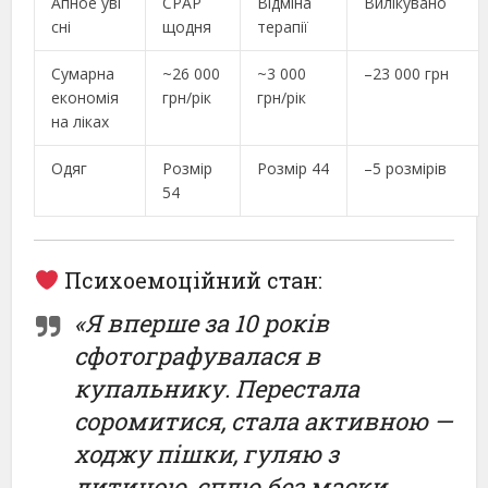
Апное уві
CPAP
Відміна
Вилікувано
сні
щодня
терапії
Сумарна
~26 000
~3 000
–23 000 грн
економія
грн/рік
грн/рік
на ліках
Одяг
Розмір
Розмір 44
–5 розмірів
54
Психоемоційний стан:
«Я вперше за 10 років
сфотографувалася в
купальнику. Перестала
соромитися, стала активною —
ходжу пішки, гуляю з
дитиною, сплю без маски.