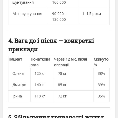
шунтування
160 000
Міні-шунтування
90 000 –
1–1.5 роки
130 000
4. Вага до і після — конкретні
приклади
Пацієнт
Початкова
Через 12 міс. після
Скинуто
вага
операції
%
Олена
125 кг
78 кг
38%
Дмитро
140 кг
85 кг
39%
Ірина
110 кг
72 кг
35%
5. Збільшення тривалості життя